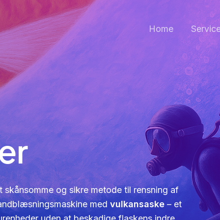
Home
Servic
er
t skånsomme og sikre metode til rensning af
k sandblæsningsmaskine med
vulkansaske
– et
er urenheder uden at beskadige flaskens indre