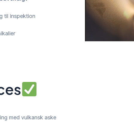
 til inspektion
ikalier
oces
ning med vulkansk aske