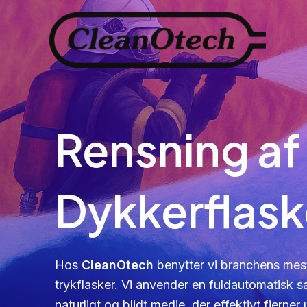
Skip
to
content
Rensning af
Dykkerflask
Hos
CleanOtech
benytter vi branchens mes
trykflasker. Vi anvender en fuldautomatis
naturligt og blidt medie, der effektivt fjern