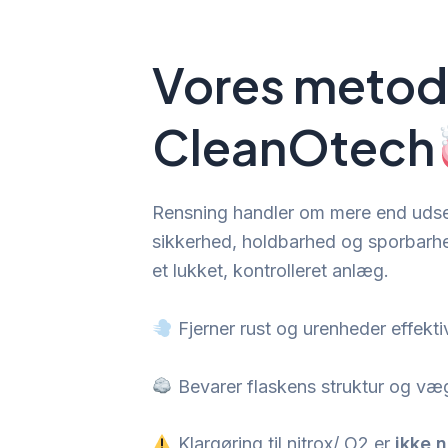
Vores metod
CleanOtech
Rensning handler om mere end udse
sikkerhed, holdbarhed og sporbarhed
et lukket, kontrolleret anlæg.
Fjerner rust og urenheder effekti
Bevarer flaskens struktur og væ
Klargøring til nitrox/ O2 er
ikke 