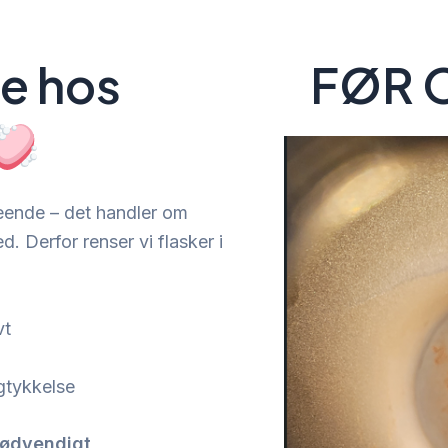
e hos
FØR 
ende – det handler om
. Derfor renser vi flasker i
vt
gtykkelse
nødvendigt